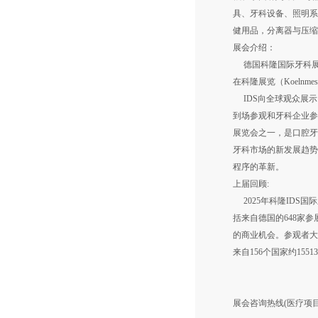
具、牙科设备、照明系
健用品，分离器与压缩
展会介绍：
德国科隆国际牙科展览会（In
在科隆展览（Koeln
IDS向全球观众展示
到场参观和牙科企业参
展览会之一，是口腔牙
牙科市场的新发展趋势
程序的革新。
上届回顾:
2025年科隆IDS国
括来自德国的648家
的商业机会。参观者大
来自156个国家约15
展会咨询热线(医疗项目